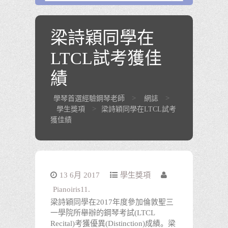
梁詩穎同學在
LTCL試考獲佳
績
>
>
學琴首選經驗鋼琴老師
網誌
>
學生獎項
梁詩穎同學在LTCL試考
獲佳績
13 6月 2017
學生獎項
Pianoiris11.
梁詩穎同學在2017年度參加倫敦聖三
一學院所舉辦的鋼琴考試(LTCL
Recital)考獲優異(Distinction)成績。梁