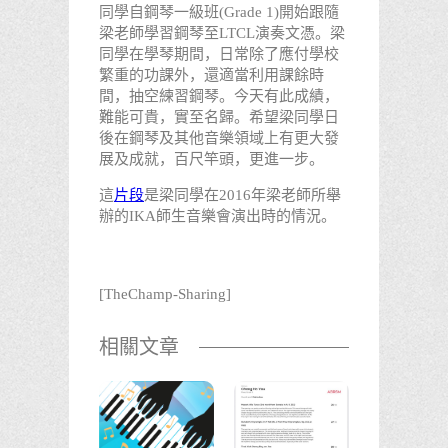
同學自鋼琴一級班(Grade 1)開始跟隨
梁老師學習鋼琴至LTCL演奏文憑。梁
同學在學琴期間，日常除了應付學校
繁重的功課外，還適當利用課餘時
間，抽空練習鋼琴。今天有此成績，
難能可貴，實至名歸。希望梁同學日
後在鋼琴及其他音樂領域上有更大發
展及成就，百尺竿頭，更進一步。
這
片段
是梁同學在2016年梁老師所舉
辦的IKA師生音樂會演出時的情況。
[TheChamp-Sharing]
相關文章