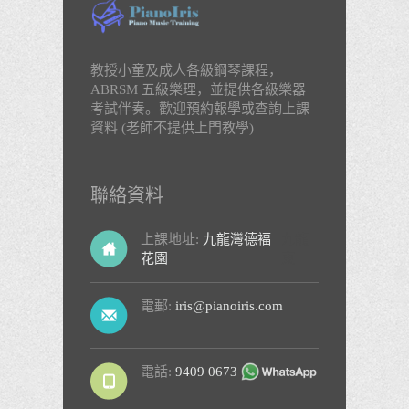
教授小童及成人各級鋼琴課程，
ABRSM 五級樂理，並提供各級樂器
考試伴奏。歡迎預約報學或查詢上課
資料 (老師不提供上門教學)
聯絡資料
上課地址:
九龍灣德褔
九龍
花園
東
電郵:
iris@pianoiris.com
電話:
9409 0673