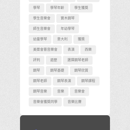
學琴
學琴年齡
學生獲獎
學生音樂會
實木鋼琴
師生音樂會
年幼學琴
幼童學琴
意大利
獲獎
美槳會薈音樂會
表演
西樂
評判
遊歷
選擇鋼琴老師
鋼琴
鋼琴基礎
鋼琴欣賞
鋼琴老師
鋼琴表演
鋼琴課程
鋼琴音樂
音樂
音樂會
音樂會獲獎同學
音樂比賽