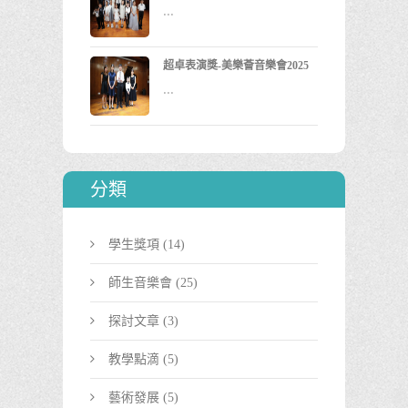
...
超卓表演獎-美樂薈音樂會2025
...
分類
學生獎項
(14)
師生音樂會
(25)
探討文章
(3)
教學點滴
(5)
藝術發展
(5)