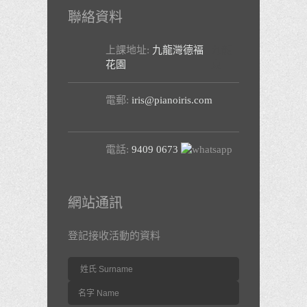
聯絡資料
上課地址:
九龍灣德褔
九龍
花園
東
電郵:
iris@pianoiris.com
電話:
9409 0673
網站通訊
登記接收活動的資料