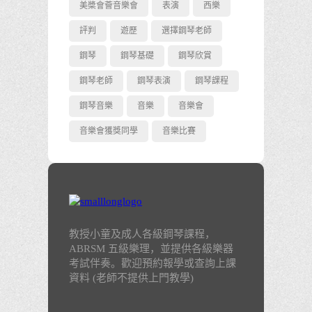
美槳會薈音樂會
表演
西樂
評判
遊歷
選擇鋼琴老師
鋼琴
鋼琴基礎
鋼琴欣賞
鋼琴老師
鋼琴表演
鋼琴課程
鋼琴音樂
音樂
音樂會
音樂會獲獎同學
音樂比賽
教授小童及成人各級鋼琴課程，
ABRSM 五級樂理，並提供各級樂器
考試伴奏。歡迎預約報學或查詢上課
資料 (老師不提供上門教學)