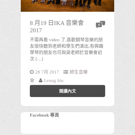
8 月19 日IKA 音樂會
0
2017
不需再看 video 了,喜歡鋼琴音樂的朋
友很快聽到老師和學生們演出,有興趣
學琴的朋友也可與梁老師於音樂會初
次 […]
28 7月 2017
師生音樂
會
Leung Iris.
閱讀內文
Facebook 專頁