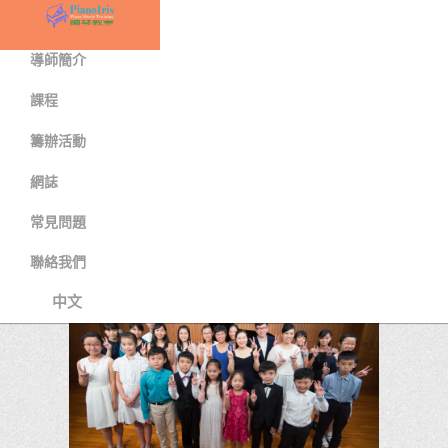
首頁
導師簡介
課程
PIANO
籌辦活動
RECITAL
網誌
>
>
學琴首選經驗鋼琴老師
網誌
常見問題
PIANO RECITAL
聯絡我們
中文