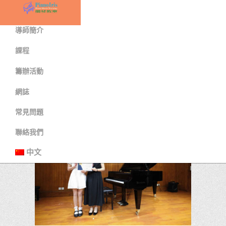
首頁
導師簡介
課程
ARCHIVE
籌辦活動
>
>
學琴首選經驗鋼琴老師
網誌
網誌
>
9月
常見問題
聯絡我們
中文