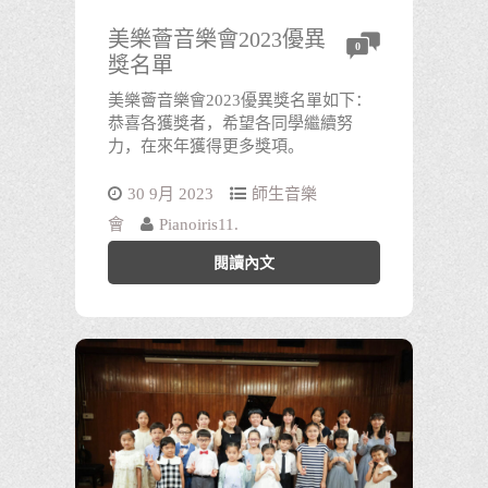
美樂薈音樂會2023優異
0
獎名單
美樂薈音樂會2023優異獎名單如下：
恭喜各獲獎者，希望各同學繼續努
力，在來年獲得更多獎項。
30 9月 2023
師生音樂
會
Pianoiris11.
閱讀內文