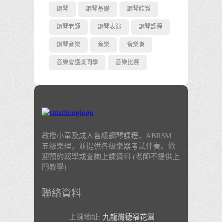
鋼琴
鋼琴基礎
鋼琴欣賞
鋼琴老師
鋼琴表演
鋼琴課程
鋼琴音樂
音樂
音樂會
音樂會獲獎同學
音樂比賽
教授小童及成人各級鋼琴課程，ABRSM
五級樂理，並提供各級樂器考試伴奏。歡
迎預約報學或查詢上課資料 (老師不提供上
門教學)
聯絡資料
上課地址:
九龍灣德褔花園