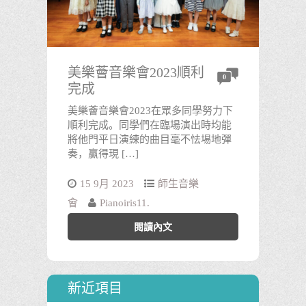
美樂薈音樂會2023順利
0
完成
美樂薈音樂會2023在眾多同學努力下
順利完成。同學們在臨場演出時均能
將他門平日演練的曲目毫不怯埸地彈
奏，贏得現 […]
15 9月 2023
師生音樂
會
Pianoiris11.
閱讀內文
新近項目