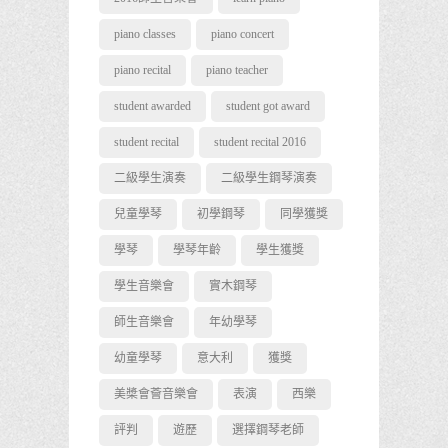
piano classes
piano concert
piano recital
piano teacher
student awarded
student got award
student recital
student recital 2016
二級學生演奏
二級學生鋼琴演奏
兒童學琴
初學鋼琴
同學獲獎
學琴
學琴年齡
學生獲獎
學生音樂會
實木鋼琴
師生音樂會
年幼學琴
幼童學琴
意大利
獲獎
美槳會薈音樂會
表演
西樂
評判
遊歷
選擇鋼琴老師