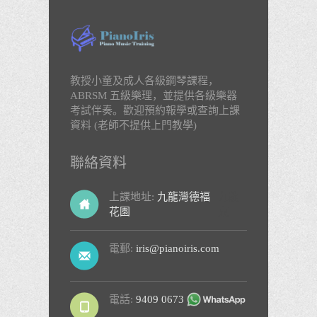
教授小童及成人各級鋼琴課程，
ABRSM 五級樂理，並提供各級樂器
考試伴奏。歡迎預約報學或查詢上課
資料 (老師不提供上門教學)
聯絡資料
上課地址:
九龍灣德褔
九龍
花園
東
電郵:
iris@pianoiris.com
電話:
9409 0673