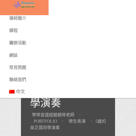
首頁
導師簡介
課程
籌辦活動
網誌
常見問題
聯絡我們
5歲的吳芷茵同
中文
學演奏
>
學琴首選經驗鋼琴老師
>
>
PORTFOLIO
學生表演
5歲的
吳芷茵同學演奏