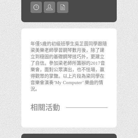
年僅5歲的初級班學生吳芷茵同學跟隨
梁美樂老師學習鋼琴數月後，除了建
立到穏固的基礎鋼琴技巧外，更建立
了自信。參加梁老師所籌辦的2017音
樂會，面對公眾演出，也不怯場，贏
得觀眾的掌聲。以上片段為梁同學在
音樂會演奏’My Computer’ 樂曲的情
況。
相關活動